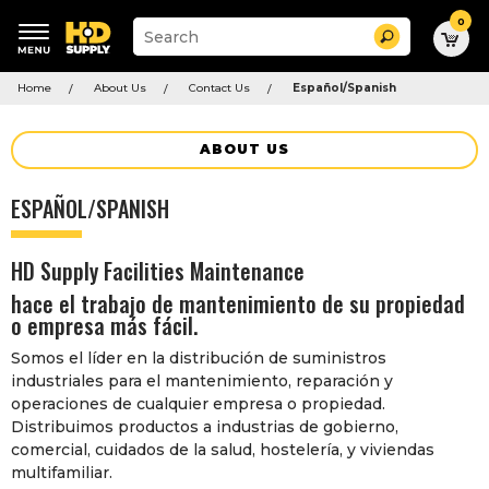
0
Suggested
Search
site
content
Suggested
and
Home
About Us
Contact Us
Español/Spanish
keywords
search
menu
history
menu
ABOUT US
ESPAÑOL/SPANISH
HD Supply Facilities Maintenance
hace el trabajo de mantenimiento de su propiedad
o empresa más fácil.
Somos el líder en la distribución de suministros
industriales para el mantenimiento, reparación y
operaciones de cualquier empresa o propiedad.
Distribuimos productos a industrias de gobierno,
comercial, cuidados de la salud, hostelería, y viviendas
multifamiliar.