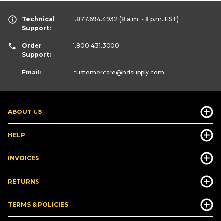
Technical
1.877.694.4932
(8 a.m. - 8 p.m. EST)
Support:
Order
1.800.431.3000
Support:
Email:
customercare
@hdsupply.com
ABOUT US
HELP
INVOICES
RETURNS
TERMS & POLICIES